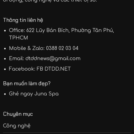
Thông tin liên hệ
Office: 622 Lũy Bán Bích, Phường Tân Phú,
TPHCM
Mobile & Zalo:
0388 02 03 04
Email:
dtddnews@gmail.com
Facebook:
FB DTDD.NET
Bạn muốn làm đẹp?
Ghé ngay
Juna Spa
Chuyên mục
Công nghệ