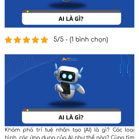
5/5 - (1 bình chọn)
Khám phá trí tuệ nhân tạo (AI) là gì? Các loại
hình, các ứng dụng của AI như thế nào? Cùng tìm