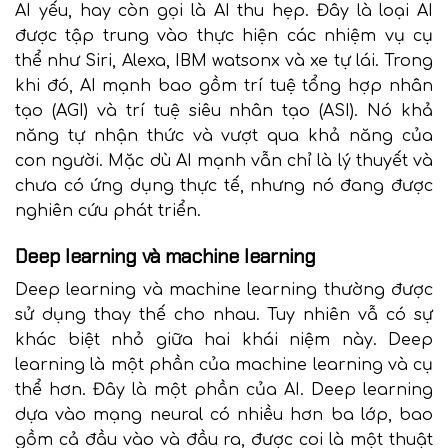
AI yếu, hay còn gọi là AI thu hẹp. Đây là loại AI
được tập trung vào thực hiện các nhiệm vụ cụ
thể như Siri, Alexa, IBM watsonx và xe tự lái. Trong
khi đó, AI mạnh bao gồm trí tuệ tổng hợp nhân
tạo (AGI) và trí tuệ siêu nhân tạo (ASI). Nó khả
năng tự nhận thức và vượt qua khả năng của
con người. Mặc dù AI mạnh vẫn chỉ là lý thuyết và
chưa có ứng dụng thực tế, nhưng nó đang được
nghiên cứu phát triển.
Deep learning và machine learning
Deep learning và machine learning thường được
sử dụng thay thế cho nhau. Tuy nhiên vẫ có sự
khác biệt nhỏ giữa hai khái niệm này. Deep
learning là một phần của machine learning và cụ
thể hơn. Đây là một phần của AI. Deep learning
dựa vào mạng neural có nhiều hơn ba lớp, bao
gồm cả đầu vào và đầu ra, được coi là một thuật