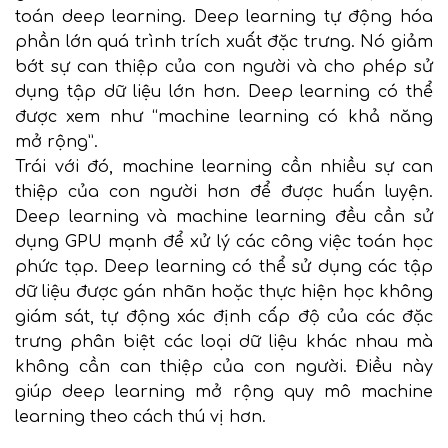
toán deep learning. Deep learning tự động hóa
phần lớn quá trình trích xuất đặc trưng. Nó giảm
bớt sự can thiệp của con người và cho phép sử
dụng tập dữ liệu lớn hơn. Deep learning có thể
được xem như “machine learning có khả năng
mở rộng”.
Trái với đó, machine learning cần nhiều sự can
thiệp của con người hơn để được huấn luyện.
Deep learning và machine learning đều cần sử
dụng GPU mạnh để xử lý các công việc toán học
phức tạp. Deep learning có thể sử dụng các tập
dữ liệu được gán nhãn hoặc thực hiện học không
giám sát, tự động xác định cấp độ của các đặc
trưng phân biệt các loại dữ liệu khác nhau mà
không cần can thiệp của con người. Điều này
giúp deep learning mở rộng quy mô machine
learning theo cách thú vị hơn.