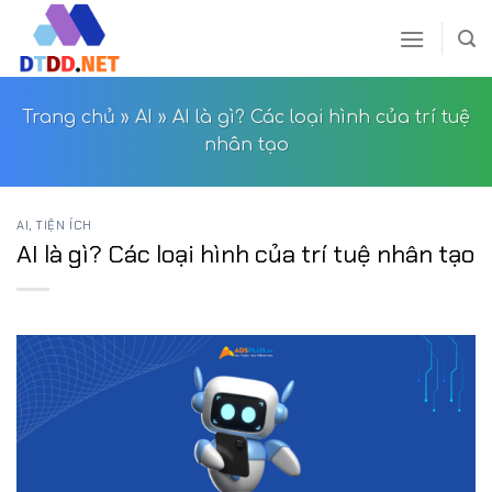
Skip
to
content
Trang chủ
»
AI
»
AI là gì? Các loại hình của trí tuệ
nhân tạo
AI
,
TIỆN ÍCH
AI là gì? Các loại hình của trí tuệ nhân tạo