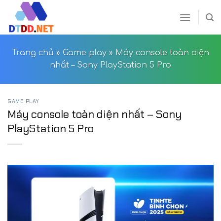
Skip
to
content
Trang chủ
»
Game play
»
Máy console toàn diện
nhất – Sony PlayStation 5 Pro
GAME PLAY
Máy console toàn diện nhất – Sony
PlayStation 5 Pro