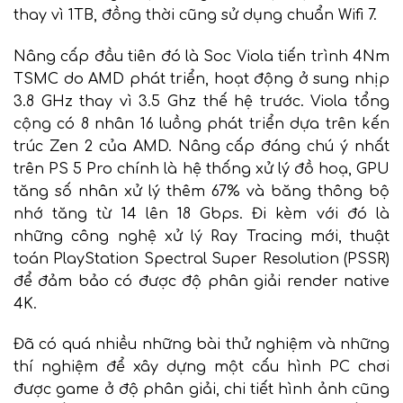
thay vì 1TB, đồng thời cũng sử dụng chuẩn Wifi 7.
Nâng cấp đầu tiên đó là Soc Viola tiến trình 4Nm
TSMC do AMD phát triển, hoạt động ở sung nhịp
3.8 GHz thay vì 3.5 Ghz thế hệ trước. Viola tổng
cộng có 8 nhân 16 luồng phát triển dựa trên kến
trúc Zen 2 của AMD. Nâng cấp đáng chú ý nhất
trên PS 5 Pro chính là hệ thống xử lý đồ hoạ, GPU
tăng số nhân xử lý thêm 67% và băng thông bộ
nhớ tăng từ 14 lên 18 Gbps. Đi kèm với đó là
những công nghệ xử lý Ray Tracing mới, thuật
toán PlayStation Spectral Super Resolution (PSSR)
để đảm bảo có được độ phân giải render native
4K.
Đã có quá nhiều những bài thử nghiệm và những
thí nghiệm để xây dựng một cấu hình PC chơi
được game ở độ phân giải, chi tiết hình ảnh cũng