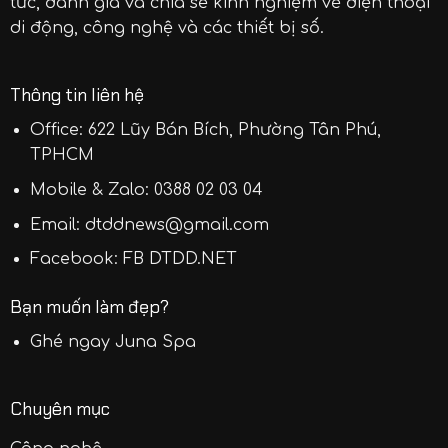
tức, đánh giá và chia sẻ kinh nghiệm về điện thoại
di động, công nghệ và các thiết bị số.
Thông tin liên hệ
Office: 622 Lũy Bán Bích, Phường Tân Phú,
TPHCM
Mobile & Zalo:
0388 02 03 04
Email:
dtddnews@gmail.com
Facebook:
FB DTDD.NET
Bạn muốn làm đẹp?
Ghé ngay
Juna Spa
Chuyên mục