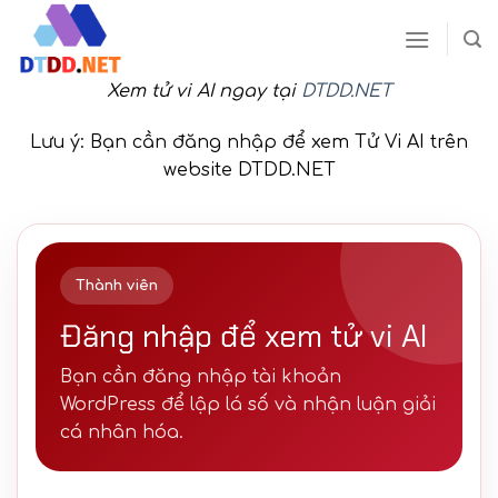
Skip
to
content
Xem tử vi AI ngay tại
DTDD.NET
Lưu ý: Bạn cần đăng nhập để xem Tử Vi AI trên
website DTDD.NET
Thành viên
Đăng nhập để xem tử vi AI
Bạn cần đăng nhập tài khoản
WordPress để lập lá số và nhận luận giải
cá nhân hóa.