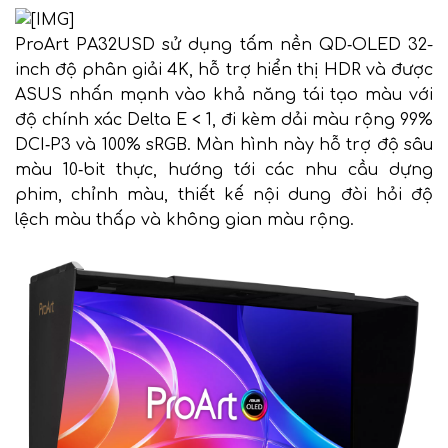
ProArt PA32USD sử dụng tấm nền QD‑OLED 32-
inch độ phân giải 4K, hỗ trợ hiển thị HDR và được
ASUS nhấn mạnh vào khả năng tái tạo màu với
độ chính xác Delta E < 1, đi kèm dải màu rộng 99%
DCI‑P3 và 100% sRGB. Màn hình này hỗ trợ độ sâu
màu 10‑bit thực, hướng tới các nhu cầu dựng
phim, chỉnh màu, thiết kế nội dung đòi hỏi độ
lệch màu thấp và không gian màu rộng.