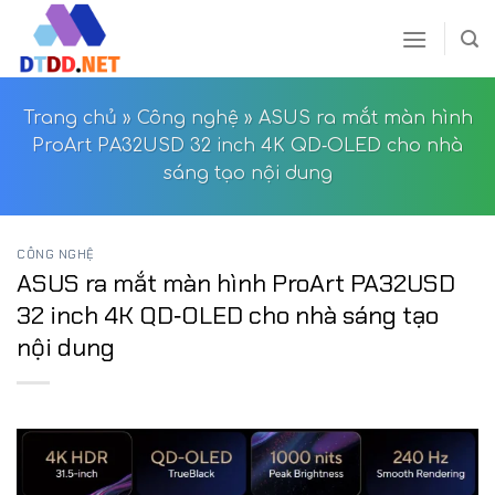
Skip
to
content
Trang chủ
»
Công nghệ
»
ASUS ra mắt màn hình
ProArt PA32USD 32 inch 4K QD‑OLED cho nhà
sáng tạo nội dung
CÔNG NGHỆ
ASUS ra mắt màn hình ProArt PA32USD
32 inch 4K QD‑OLED cho nhà sáng tạo
nội dung