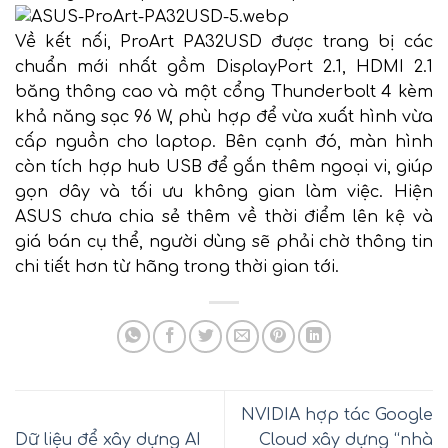
Về kết nối, ProArt PA32USD được trang bị các
chuẩn mới nhất gồm DisplayPort 2.1, HDMI 2.1
băng thông cao và một cổng Thunderbolt 4 kèm
khả năng sạc 96 W, phù hợp để vừa xuất hình vừa
cấp nguồn cho laptop. Bên cạnh đó, màn hình
còn tích hợp hub USB để gắn thêm ngoại vi, giúp
gọn dây và tối ưu không gian làm việc. Hiện
ASUS chưa chia sẻ thêm về thời điểm lên kệ và
giá bán cụ thể, người dùng sẽ phải chờ thông tin
chi tiết hơn từ hãng trong thời gian tới.
NVIDIA hợp tác Google
Dữ liệu để xây dựng AI
Cloud xây dựng “nhà