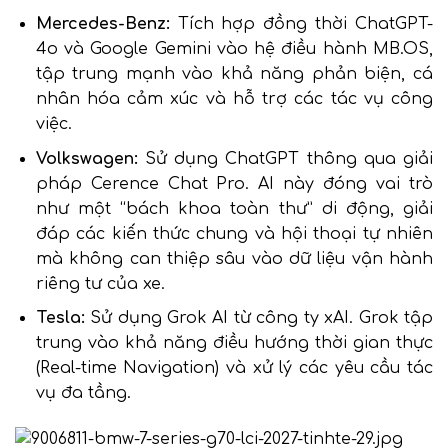
Mercedes-Benz:
Tích hợp đồng thời ChatGPT-
4o và Google Gemini vào hệ điều hành MB.OS,
tập trung mạnh vào khả năng phản biện, cá
nhân hóa cảm xúc và hỗ trợ các tác vụ công
việc.
Volkswagen:
Sử dụng ChatGPT thông qua giải
pháp Cerence Chat Pro. AI này đóng vai trò
như một “bách khoa toàn thư” di động, giải
đáp các kiến thức chung và hội thoại tự nhiên
mà không can thiệp sâu vào dữ liệu vận hành
riêng tư của xe.
Tesla:
Sử dụng Grok AI từ công ty xAI. Grok tập
trung vào khả năng điều hướng thời gian thực
(Real-time Navigation) và xử lý các yêu cầu tác
vụ đa tầng.