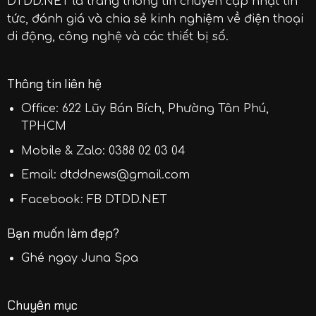
DTDD.NET
là trang thông tin chuyên cập nhật tin
tức, đánh giá và chia sẻ kinh nghiệm về điện thoại
di động, công nghệ và các thiết bị số.
Thông tin liên hệ
Office: 622 Lũy Bán Bích, Phường Tân Phú,
TPHCM
Mobile & Zalo:
0388 02 03 04
Email:
dtddnews@gmail.com
Facebook:
FB DTDD.NET
Bạn muốn làm đẹp?
Ghé ngay
Juna Spa
Chuyên mục