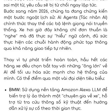
sai một từ, yêu cầu sẽ bị từ chối ngay lập tức.
Bước sang năm 2026, chúng ta đang chứng kiến
một bước ngoặt lịch sử: AI Agents (Tác nhân AI)
chính thức thay thế các bộ lệnh giọng nói truyền
thống. Xe hơi giờ đây không chỉ đơn thuần là
“nghe” mà đã thực sự “hiểu” ngữ cảnh, đủ sức
thực hiện các chuỗi hành động phức tạp thông
qua khả năng giao tiếp tự nhiên.
Thay vì tự phát triển hoàn toàn, hầu hết các
hãng xe đều chọn bắt tay với những “ông lớn” về
AI để tối ưu hóa sức mạnh cho hệ thống của
mình. Có thể điểm qua một vài đại diện tiêu biểu:
BMW:
Sử dụng nền tảng Amazon Alexa LLM để
biến trợ lý ảo thành một “chuyên gia về xe”, hỗ
trợ từ tra cứu thông số kỹ thuật đến hướng
dẫn xử lý sự cố theo thời gian thực.