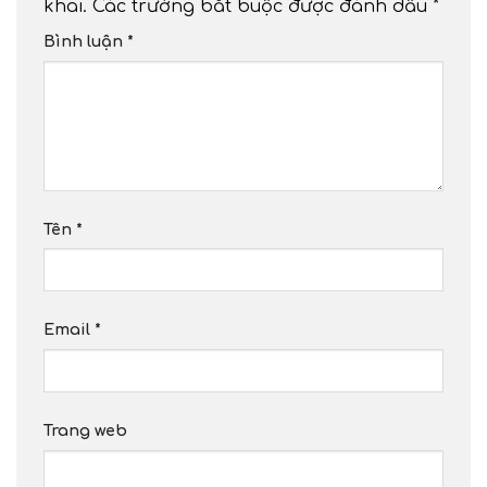
khai.
Các trường bắt buộc được đánh dấu
*
Bình luận
*
Tên
*
Email
*
Trang web