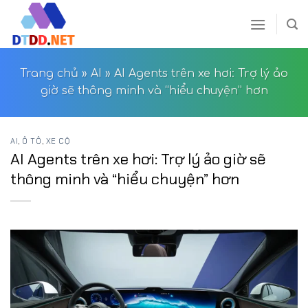
Skip
to
content
Trang chủ
»
AI
»
AI Agents trên xe hơi: Trợ lý ảo
giờ sẽ thông minh và “hiểu chuyện” hơn
AI
,
Ô TÔ
,
XE CỘ
AI Agents trên xe hơi: Trợ lý ảo giờ sẽ
thông minh và “hiểu chuyện” hơn