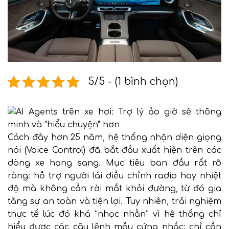
5/5 - (1 bình chọn)
Cách đây hơn 25 năm, hệ thống nhận diện giọng
nói (Voice Control) đã bắt đầu xuất hiện trên các
dòng xe hạng sang. Mục tiêu ban đầu rất rõ
ràng: hỗ trợ người lái điều chỉnh radio hay nhiệt
độ mà không cần rời mắt khỏi đường, từ đó gia
tăng sự an toàn và tiện lợi. Tuy nhiên, trải nghiệm
thực tế lúc đó khá “nhọc nhằn” vì hệ thống chỉ
hiểu được các câu lệnh mẫu cứng nhắc; chỉ cần