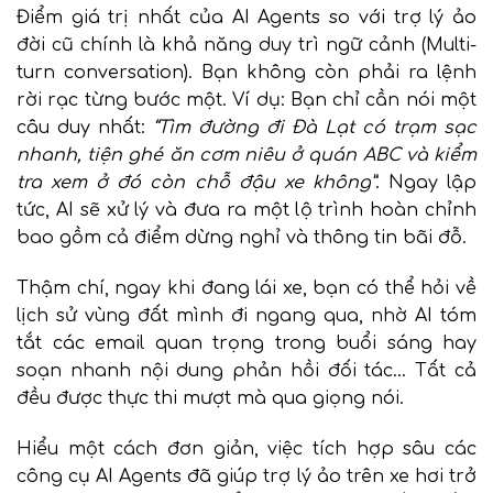
Điểm giá trị nhất của AI Agents so với trợ lý ảo
đời cũ chính là khả năng duy trì ngữ cảnh (Multi-
turn conversation). Bạn không còn phải ra lệnh
rời rạc từng bước một. Ví dụ: Bạn chỉ cần nói một
câu duy nhất:
“Tìm đường đi Đà Lạt có trạm sạc
nhanh, tiện ghé ăn cơm niêu ở quán ABC và kiểm
tra xem ở đó còn chỗ đậu xe không”
. Ngay lập
tức, AI sẽ xử lý và đưa ra một lộ trình hoàn chỉnh
bao gồm cả điểm dừng nghỉ và thông tin bãi đỗ.
Thậm chí, ngay khi đang lái xe, bạn có thể hỏi về
lịch sử vùng đất mình đi ngang qua, nhờ AI tóm
tắt các email quan trọng trong buổi sáng hay
soạn nhanh nội dung phản hồi đối tác… Tất cả
đều được thực thi mượt mà qua giọng nói.
Hiểu một cách đơn giản, việc tích hợp sâu các
công cụ AI Agents đã giúp trợ lý ảo trên xe hơi trở