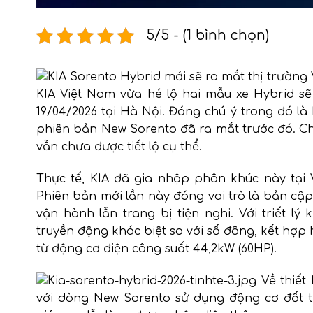
5/5 - (1 bình chọn)
KIA Việt Nam vừa hé lộ hai mẫu xe Hybrid sẽ
19/04/2026 tại Hà Nội. Đáng chú ý trong đó là
phiên bản New Sorento đã ra mắt trước đó. Cho 
vẫn chưa được tiết lộ cụ thể.
Thực tế, KIA đã gia nhập phân khúc này tại 
Phiên bản mới lần này đóng vai trò là bản cập
vận hành lẫn trang bị tiện nghi. Với triết l
truyền động khác biệt so với số đông, kết hợp 
từ động cơ điện công suất 44,2kW (60HP).
Về thiết
với dòng New Sorento sử dụng động cơ đốt t