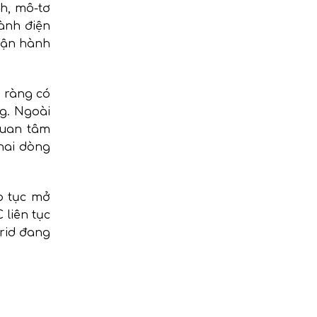
nh, mô-tơ
ành điện
 vận hành
 ràng có
g. Ngoài
quan tâm
hai dòng
p tục mở
liên tục
rid đang