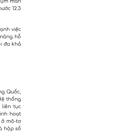
 cụm màn
hước 12.3
cạnh việc
 năng hỗ
ối đa khả
ng Quốc,
Hệ thống
liên tục
linh hoạt
 ở mô-tơ
và hộp số