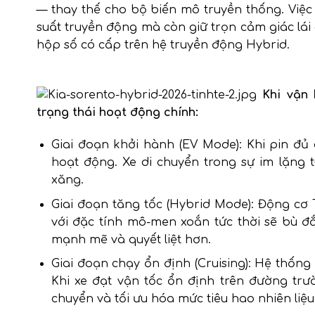
— thay thế cho bộ biến mô truyền thống. Việc 
suất truyền động mà còn giữ trọn cảm giác lá
hộp số có cấp trên hệ truyền động Hybrid.
Khi vận 
trạng thái hoạt động chính:
Giai đoạn khởi hành (EV Mode): Khi pin đủ
hoạt động. Xe di chuyển trong sự im lặng 
xăng.
Giai đoạn tăng tốc (Hybrid Mode): Động cơ
với đặc tính mô-men xoắn tức thời sẽ bù đ
mạnh mẽ và quyết liệt hơn.
Giai đoạn chạy ổn định (Cruising): Hệ thốn
Khi xe đạt vận tốc ổn định trên đường trư
chuyển và tối ưu hóa mức tiêu hao nhiên liệu