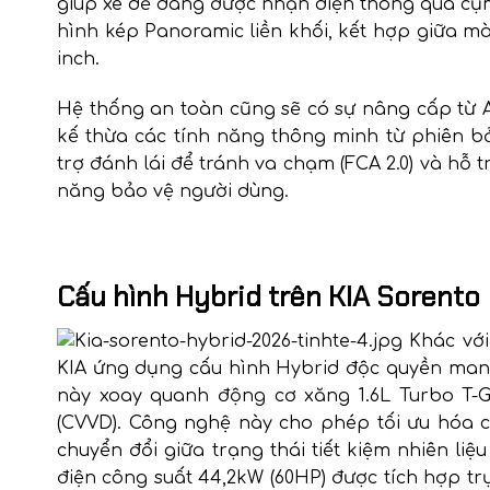
giúp xe dễ dàng được nhận diện thông qua cụ
hình kép Panoramic liền khối, kết hợp giữa mà
inch.
Hệ thống an toàn cũng sẽ có sự nâng cấp từ AD
kế thừa các tính năng thông minh từ phiên 
trợ đánh lái để tránh va chạm (FCA 2.0) và hỗ t
năng bảo vệ người dùng.
Cấu hình Hybrid trên KIA Sorento
Khác vớ
KIA ứng dụng cấu hình Hybrid độc quyền mang
này xoay quanh động cơ xăng 1.6L Turbo T-G
(CVVD). Công nghệ này cho phép tối ưu hóa chu
chuyển đổi giữa trạng thái tiết kiệm nhiên liệ
điện công suất 44,2kW (60HP) được tích hợp tr