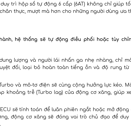
duy trì hộp số tự động 6 cấp (6AT) không chỉ giúp tố
i chân thực, mượt mà hơn cho những người dùng ưa th
hành, hệ thống sẽ tự động điều phối hoặc tùy chỉ
 dung lượng và người lái nhấn ga nhẹ nhàng, chỉ mô
tuyệt đối, loại bỏ hoàn toàn tiếng ồn và độ rung từ
 Turbo và mô-tơ điện sẽ cùng cộng hưởng lực kéo. Mô
ắp khoảng trễ (Turbo lag) của động cơ xăng, giúp xe
g ECU sẽ tính toán để luân phiên ngắt hoặc mở động
ờng, động cơ xăng sẽ đóng vai trò chủ đạo để duy t
.