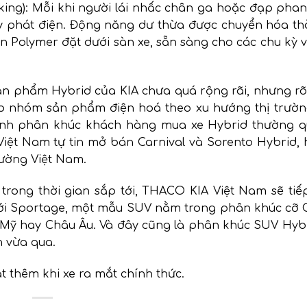
king): Mỗi khi người lái nhấc chân ga hoặc đạp pha
máy phát điện. Động năng dư thừa được chuyển hóa th
on Polymer đặt dưới sàn xe, sẵn sàng cho các chu kỳ
ản phẩm Hybrid của KIA chưa quá rộng rãi, nhưng rõ
p nhóm sản phẩm điện hoá theo xu hướng thị trườn
 định phân khúc khách hàng mua xe Hybrid thường 
iệt Nam tự tin mở bán Carnival và Sorento Hybrid, 
rường Việt Nam.
trong thời gian sắp tới, THACO KIA Việt Nam sẽ tiế
ới Sportage, một mẫu SUV nằm trong phân khúc cỡ C 
ư Mỹ hay Châu Âu. Và đây cũng là phân khúc SUV Hyb
n vừa qua.
t thêm khi xe ra mắt chính thức.