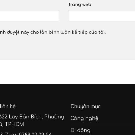
Trang web
ình duyệt này cho lần bình luận kế tiếp của tôi.
liên hệ
Chuyên mục
 622 Lũy Bán Bích, Phường
Công nghệ
ú, TPHCM
Di động
 & Zalo:
0388 02 03 04