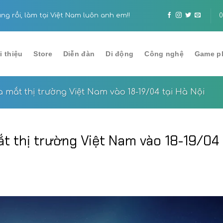
 rồi, làm tại Việt Nam luôn anh em!!
ASUS ra mắt màn hình Pr
0
dung
i thiệu
Store
Diễn đàn
Di động
Công nghệ
Game p
a mắt thị trường Việt Nam vào 18-19/04 tại Hà Nội
t thị trường Việt Nam vào 18-19/04 