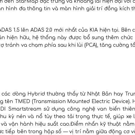
m đèn StarMap đặc trưng và khoang lái hiện đại với
n hình đa thông tin và màn hình giải trí đồng kích t
AS 1.5 lên ADAS 2.0 mới nhất của KIA hiện tại. Bên 
bản hiện hữu, hệ thống này được bổ sung thêm chức
rợ tránh va chạm phía sau khi lùi (PCA), tăng cường t
i các dòng Hybrid thường thấy từ Nhật Bản hay Tru
 tên TMED (Transmission Mounted Electric Device). 
DI Smartstream sử dụng công nghệ van biến thiên 
 kỳ nén và nổ tùy theo tải trọng thực tế, giúp xe 
u và vận hành hiệu suất cao.
Điểm nhấn kỹ thuật nằm
ực tiếp bên trong hộp số — vị trí nằm giữa động cơ 