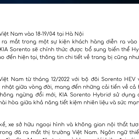
 ra mắt trong một sự kiện khách hàng diễn ra vào 
 KIA Sorento sẽ chính thức được bổ sung biến thể H
đến hiện tại, thông tin chi tiết về trang bị cũng nh
Việt Nam từ tháng 12/2022 với bộ đôi Sorento HEV 
 nhật giữa vòng đời, mang đến những cải tiến về cả 
ý không ngừng đổi mới, KIA Sorento Hybrid sử dụng 
hài hòa giữa khả năng tiết kiệm nhiên liệu và sức mạ
 kế, xe sở hữu ngoại hình và không gian nội thất t
rong đã ra mắt thị trường Việt Nam. Ngôn ngữ thiế