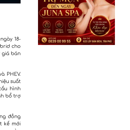
ngày 18-
ybrid cho
ư giá bán
và PHEV.
hiệu suất
cấu hình
nh bổ trợ
ương đồng
t kế mới