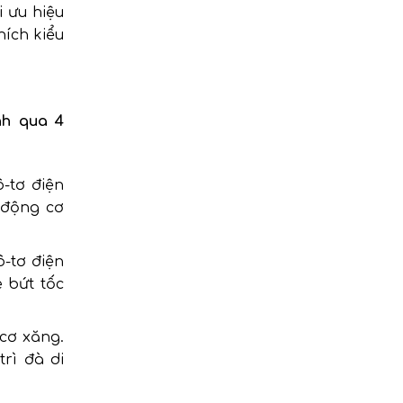
i ưu hiệu
ích kiểu
nh qua 4
-tơ điện
 động cơ
-tơ điện
 bứt tốc
 cơ xăng.
rì đà di