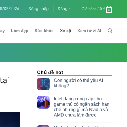
Giỏ hàng /
0
₫
oArt PA32USD 32 inch 4K QD‑OLED cho nhà sáng tạo nội
8/08/2026
Đăng nhập
Đăng kí
Các
0
lay
Làm đẹp
Sức khỏe
Xe cộ
Xem tử vi AI
Chủ đề hot
tại
Con người có thể yêu AI
không?
Intel đang cung cấp cho
game thủ có ngân sách hạn
chế những gì mà Nvidia và
AMD chưa làm được