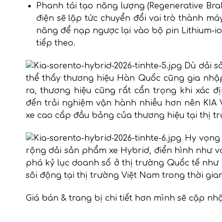
Phanh tái tạo năng lượng (Regenerative Bra
điện sẽ lập tức chuyển đổi vai trò thành 
năng để nạp ngược lại vào bộ pin Lithium-i
tiếp theo.
Dù dải s
thể thấy thương hiệu Hàn Quốc cũng gia nhậ
ra, thương hiệu cũng rất cẩn trọng khi xác
đến trải nghiệm vận hành nhiều hơn nên KIA V
xe cao cấp đầu bảng của thương hiệu tại thị t
Hy vọng 
rộng dải sản phẩm xe Hybrid, điển hình như v
phá kỷ lục doanh số ở thị trường Quốc tế nh
sôi động tại thị trường Việt Nam trong thời gia
Giá bán & trang bị chi tiết hơn mình sẽ cập nhậ