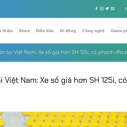
AI” cho agentic và physical AI
Apple phát hành iOS 26.
0
i thiệu
Store
Diễn đàn
Di động
Công nghệ
Game p
 tại Việt Nam: Xe số giá hơn SH 125i, có phanh đĩa 
 Việt Nam: Xe số giá hơn SH 125i, có