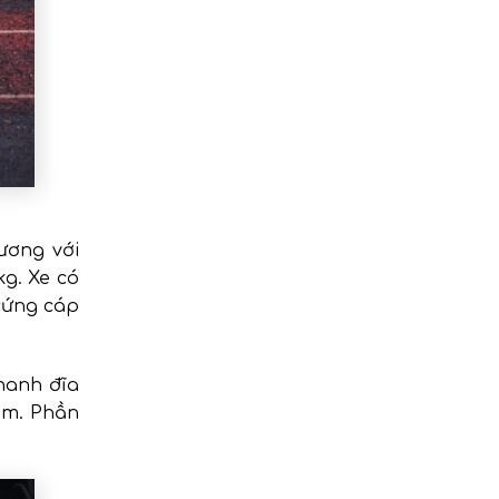
đương với
kg. Xe có
 cứng cáp
hanh đĩa
am. Phần