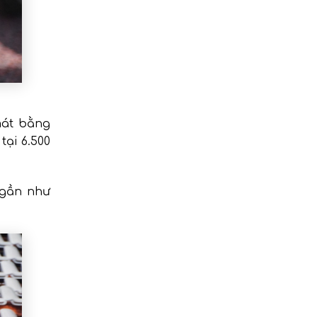
mát bằng
tại 6.500
 gần như