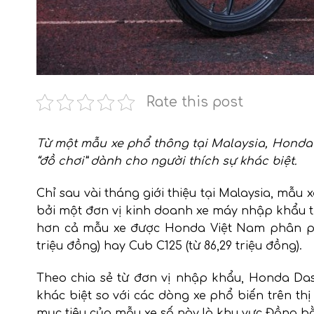
Rate this post
Từ một mẫu xe phổ thông tại Malaysia, Honda 
“đồ chơi” dành cho người thích sự khác biệt.
Chỉ sau vài tháng giới thiệu tại Malaysia, mẫ
bởi một đơn vị kinh doanh xe máy nhập khẩu tư
hơn cả mẫu xe được Honda Việt Nam phân phối 
triệu đồng) hay Cub C125 (từ 86,29 triệu đồng).
Theo chia sẻ từ đơn vị nhập khẩu, Honda D
khác biệt so với các dòng xe phổ biến trên t
mục tiêu của mẫu xe số này là khu vực Đồng b