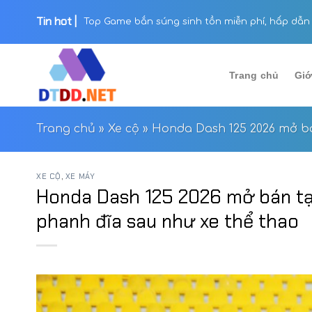
Skip
Tin hot |
NVIDIA hợp tác Google Cloud xây dựng “nhà máy 
to
content
Trang chủ
Giớ
Trang chủ
»
Xe cộ
»
Honda Dash 125 2026 mở bán
XE CỘ
,
XE MÁY
Honda Dash 125 2026 mở bán tại
phanh đĩa sau như xe thể thao