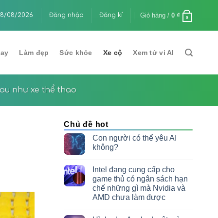
Giỏ hàng /
0
₫
5 beta 4: Cập nhật Maps và mã hóa RCS
8/08/2026
Đăng nhập
Đăng kí
Met
0
hìn
lay
Làm đẹp
Sức khỏe
Xe cộ
Xem tử vi AI
sau như xe thể thao
Chủ đề hot
Con người có thể yêu AI
không?
Intel đang cung cấp cho
game thủ có ngân sách hạn
chế những gì mà Nvidia và
AMD chưa làm được