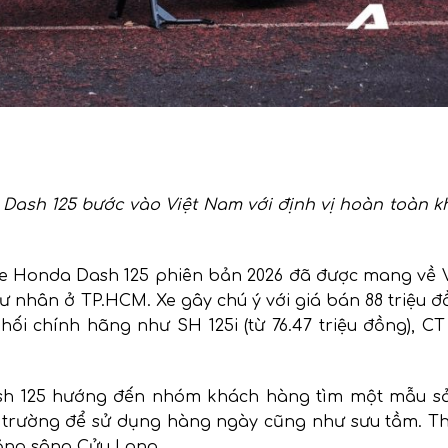
Dash 125 bước vào Việt Nam với định vị hoàn toàn k
u xe Honda Dash 125 phiên bản 2026 đã được mang về
 nhân ở TP.HCM. Xe gây chú ý với giá bán 88 triệu đ
chính hãng như SH 125i (từ 76.47 triệu đồng), CT 1
ash 125 hướng đến nhóm khách hàng tìm một mẫu 
hị trường để sử dụng hàng ngày cũng như sưu tầm. Th
ằng sông Cửu Long.