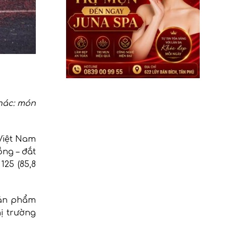
hác: món
 Việt Nam
ồng – đắt
25 (85,8
sản phẩm
ị trường