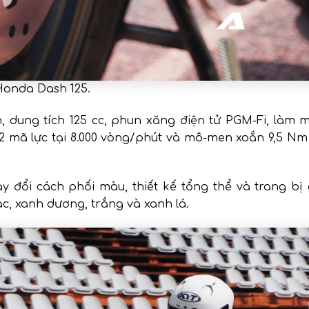
 Honda Dash 125.
, dung tích 125 cc, phun xăng điện tử PGM-Fi, làm 
2 mã lực tại 8.000 vòng/phút và mô-men xoắn 9,5 Nm 
ay đổi cách phối màu, thiết kế tổng thể và trang bị
c, xanh dương, trắng và xanh lá.