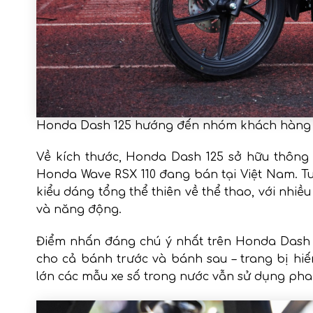
Honda Dash 125 hướng đến nhóm khách hàng t
Về kích thước, Honda Dash 125 sở hữu thông số
Honda Wave RSX 110 đang bán tại Việt Nam. Tuy
kiểu dáng tổng thể thiên về thể thao, với nhi
và năng động.
Điểm nhấn đáng chú ý nhất trên Honda Dash 1
cho cả bánh trước và bánh sau – trang bị hi
lớn các mẫu xe số trong nước vẫn sử dụng pha