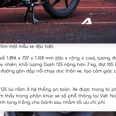
ìm một mẫu xe đặc biệt.
 1.894 x 707 x 1.108 mm (dài x rộng x cao), tương 
 nhiên, khối lượng Dash 125 nặng hơn 7 kg, đạt 105 
ều đường gân dập nổi chạy dọc thân xe, tạo cảm giác
25 lại nằm ở hệ thống an toàn. Xe được trang bị p
ếm thấy trong phân khúc xe số phổ thông tại Việt N
nh tang trống cho bánh sau nhằm tối ưu chi phí.