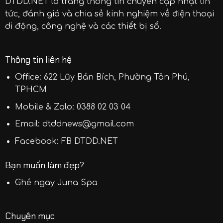
DTDD.NET
là trang thông tin chuyên cập nhật tin
tức, đánh giá và chia sẻ kinh nghiệm về điện thoại
di động, công nghệ và các thiết bị số.
Thông tin liên hệ
Office: 622 Lũy Bán Bích, Phường Tân Phú,
TPHCM
Mobile & Zalo:
0388 02 03 04
Email:
dtddnews@gmail.com
Facebook:
FB DTDD.NET
Bạn muốn làm đẹp?
Ghé ngay
Juna Spa
Chuyên mục