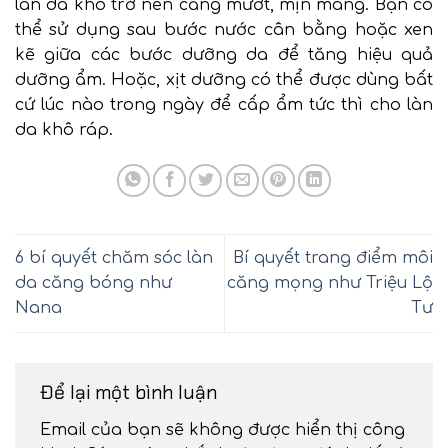
làn da khô trở nên căng mướt, mịn màng. Bạn có
thể sử dụng sau bước nước cân bằng hoặc xen
kẽ giữa các bước dưỡng da để tăng hiệu quả
dưỡng ẩm. Hoặc, xịt dưỡng có thể được dùng bất
cứ lúc nào trong ngày để cấp ẩm tức thì cho làn
da khô ráp.
6 bí quyết chăm sóc làn
Bí quyết trang điểm môi
da căng bóng như
căng mọng như Triệu Lộ
Nana
Tư
Để lại một bình luận
Email của bạn sẽ không được hiển thị công