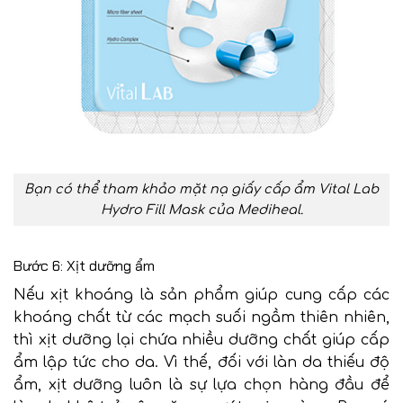
Bạn có thể tham khảo mặt nạ giấy cấp ẩm Vital Lab
Hydro Fill Mask của Mediheal.
Bước 6: Xịt dưỡng ẩm
Nếu xịt khoáng là sản phẩm giúp cung cấp các
khoáng chất từ các mạch suối ngầm thiên nhiên,
thì xịt dưỡng lại chứa nhiều dưỡng chất giúp cấp
ẩm lập tức cho da. Vì thế, đối với làn da thiếu độ
ẩm, xịt dưỡng luôn là sự lựa chọn hàng đầu để