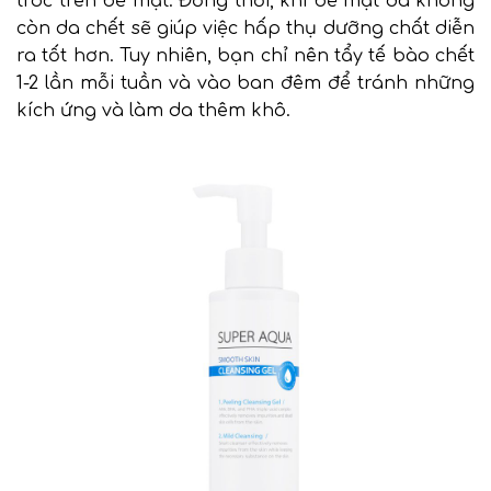
tróc trên bề mặt. Đồng thời, khi bề mặt da không
còn da chết sẽ giúp việc hấp thụ dưỡng chất diễn
ra tốt hơn. Tuy nhiên, bạn chỉ nên tẩy tế bào chết
1-2 lần mỗi tuần và vào ban đêm để tránh những
kích ứng và làm da thêm khô.