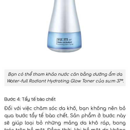
Bạn có thể tham khảo nước cân bằng dưỡng ẩm da
Water-full Radiant Hydrating Glow Toner của su:m 37°.
Bước 4: Tẩy tế bào chết
Đối với việc chăm sóc da khô, bạn không nên bỏ
qua bước tẩy tế bào chết. Sản phẩm ở bước này
sẽ giúp loại bỏ những mảng da khô ráp, bong