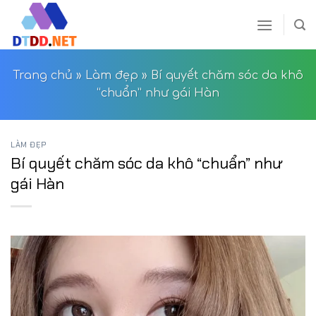
Skip
to
content
Trang chủ
»
Làm đẹp
»
Bí quyết chăm sóc da khô
“chuẩn” như gái Hàn
LÀM ĐẸP
Bí quyết chăm sóc da khô “chuẩn” như
gái Hàn