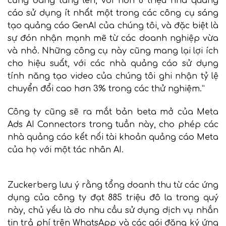
cũng đang tăng lên, với hơn 8 triệu nhà quảng
cáo sử dụng ít nhất một trong các công cụ sáng
tạo quảng cáo GenAI của chúng tôi, và đặc biệt là
sự đón nhận mạnh mẽ từ các doanh nghiệp vừa
và nhỏ. Những công cụ này cũng mang lại lợi ích
cho hiệu suất, với các nhà quảng cáo sử dụng
tính năng tạo video của chúng tôi ghi nhận tỷ lệ
chuyển đổi cao hơn 3% trong các thử nghiệm.”
Công ty cũng sẽ ra mắt bản beta mở của Meta
Ads AI Connectors trong tuần này, cho phép các
nhà quảng cáo kết nối tài khoản quảng cáo Meta
của họ với một tác nhân AI.
Zuckerberg lưu ý rằng tổng doanh thu từ các ứng
dụng của công ty đạt 885 triệu đô la trong quý
này, chủ yếu là do nhu cầu sử dụng dịch vụ nhắn
tin trả phí trên WhatsApp và các gói đăng ký ứng