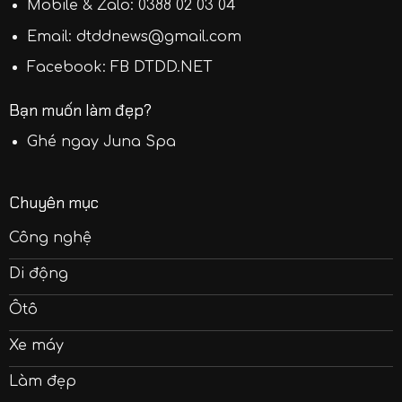
Mobile & Zalo:
0388 02 03 04
Email:
dtddnews@gmail.com
Facebook:
FB DTDD.NET
Bạn muốn làm đẹp?
Ghé ngay
Juna Spa
Chuyên mục
Công nghệ
Di động
Ôtô
Xe máy
Làm đẹp