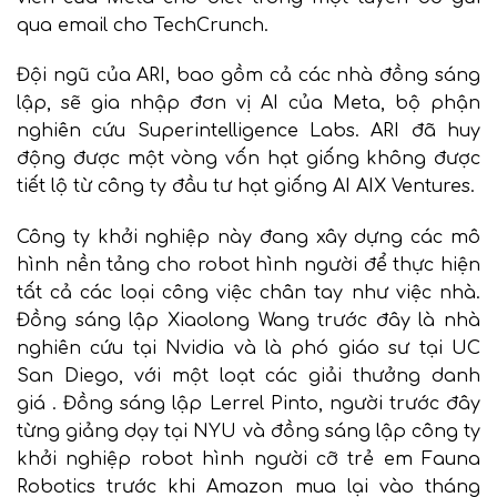
qua email cho TechCrunch.
Đội ngũ của ARI, bao gồm cả các nhà đồng sáng
lập, sẽ gia nhập đơn vị AI của Meta, bộ phận
nghiên cứu Superintelligence Labs. ARI đã huy
động được một vòng vốn hạt giống không được
tiết lộ từ công ty đầu tư hạt giống AI AIX Ventures.
Công ty khởi nghiệp này đang xây dựng các mô
hình nền tảng cho robot hình người để thực hiện
tất cả các loại công việc chân tay như việc nhà.
Đồng sáng lập Xiaolong Wang trước đây là nhà
nghiên cứu tại Nvidia và là phó giáo sư tại UC
San Diego, với một
loạt các giải thưởng danh
giá
. Đồng sáng lập Lerrel Pinto, người trước đây
từng giảng dạy tại NYU và đồng sáng lập công ty
khởi nghiệp robot hình người cỡ trẻ em Fauna
Robotics trước khi Amazon
mua lại vào
tháng