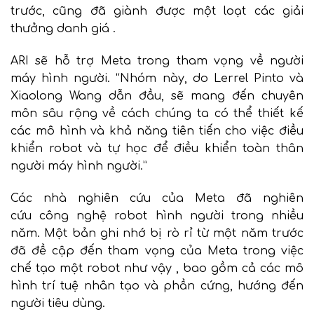
trước, cũng đã giành được một
loạt các giải
thưởng danh giá
.
ARI sẽ hỗ trợ Meta trong tham vọng về người
máy hình người. “Nhóm này, do Lerrel Pinto và
Xiaolong Wang dẫn đầu, sẽ mang đến chuyên
môn sâu rộng về cách chúng ta có thể thiết kế
các mô hình và khả năng tiên tiến cho việc điều
khiển robot và tự học để điều khiển toàn thân
người máy hình người.”
Các nhà nghiên cứu của Meta đã
nghiên
cứu
công nghệ robot hình người trong nhiều
năm. Một bản ghi nhớ bị rò rỉ từ một năm trước
đã đề cập đến
tham vọng của Meta trong việc
chế tạo một robot như vậy
, bao gồm cả các mô
hình trí tuệ nhân tạo và phần cứng, hướng đến
người tiêu dùng.