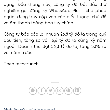
dụng. Đầu tháng này, công ty đã bắt đầu thử
nghiệm
gói đăng ký WhatsApp Plus
, cho phép
người dùng truy cập vào các biểu tượng, chủ đề
và âm thanh thông báo tùy chỉnh.
Công ty báo cáo lợi nhuận 26,8 tỷ đô la trong quý
đầu tiên, tăng so với 16,6 tỷ đô la cùng kỳ năm
ngoái. Doanh thu đạt 56,3 tỷ đô la, tăng 33% so
với năm trước.
Theo techcrunch
Nghiên cứu của Harvard