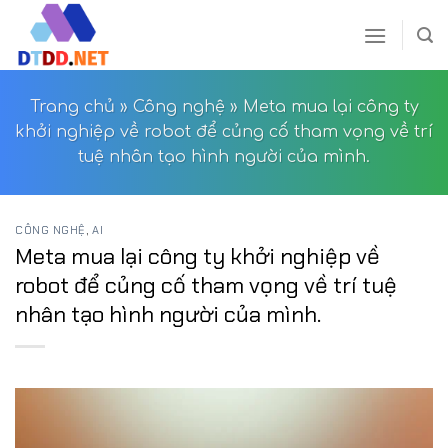
Skip
to
content
Trang chủ
»
Công nghệ
»
Meta mua lại công ty
khởi nghiệp về robot để củng cố tham vọng về trí
tuệ nhân tạo hình người của mình.
CÔNG NGHỆ
,
AI
Meta mua lại công ty khởi nghiệp về
robot để củng cố tham vọng về trí tuệ
nhân tạo hình người của mình.